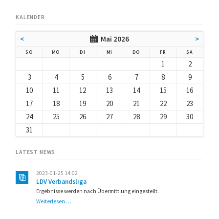
KALENDER
<
Mai 2026
>
NNTAG
NTAG
ENSTAG
TTWOCH
NNERSTAG
EITAG
MSTAG
SO
MO
DI
MI
DO
FR
SA
1
2
3
4
5
6
7
8
9
10
11
12
13
14
15
16
17
18
19
20
21
22
23
24
25
26
27
28
29
30
31
LATEST NEWS
2023-01-25 14:02
LDV Verbandsliga
Ergebnisse werden nach Übermittlung eingestellt.
LDV
Weiterlesen …
Verbandsliga