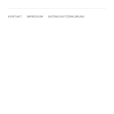
NAVIGATION
KONTAKT
IMPRESSUM
DATENSCHUTZERKLÄRUNG
ÜBERSPRINGEN