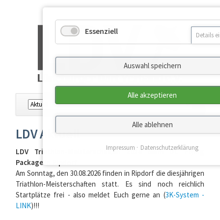
Essenziell
Details e
Auswahl speichern
Alle akzeptieren
Navigation
überspringen
Alle ablehnen
LDV Aktuell
Impressum
Datenschutzerklärung
LDV Triathlon-Meisterschaften 2026 beim DC Flying
Package in Ripdorf
Am Sonntag, den 30.08.2026 finden in Ripdorf die diesjährigen
Triathlon-Meisterschaften statt. Es sind noch reichlich
Startplätze frei - also meldet Euch gerne an (
3K-System -
LINK
)!!!