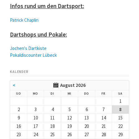
Infos rund um den Dartsport:
Patrick Chaplin
Dartshops und Pokale:
Jochen's Dartkiste
Pokaldiscounter Lübeck
KALENDER
<
August 2026
NNTAG
NTAG
ENSTAG
TTWOCH
NNERSTAG
EITAG
MSTAG
SO
MO
DI
MI
DO
FR
SA
1
2
3
4
5
6
7
8
9
10
11
12
13
14
15
16
17
18
19
20
21
22
23
24
25
26
27
28
29